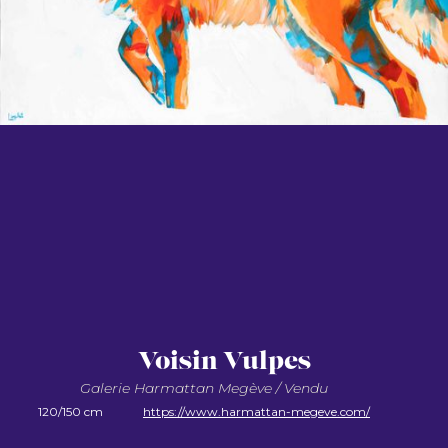
Voisin Vulpes
Galerie Harmattan Megève / Vendu
120/150 cm
https://www.harmattan-megeve.com/